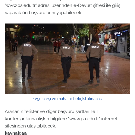
"www.pa.edu.tr" adresi üzerinden e-Devlet şifresi ile giriş
yaparak ön başvurularını yapabilecek.
1250 çarşı ve mahalle bekçisi alınacak
Aranan nitelikler ve diğer başvuru şartları ile il
kontenjanlarına ilişkin bilgilere "www.pa.edu.tr" internet
sitesinden ulaşılabilecek.
kaynak:aa