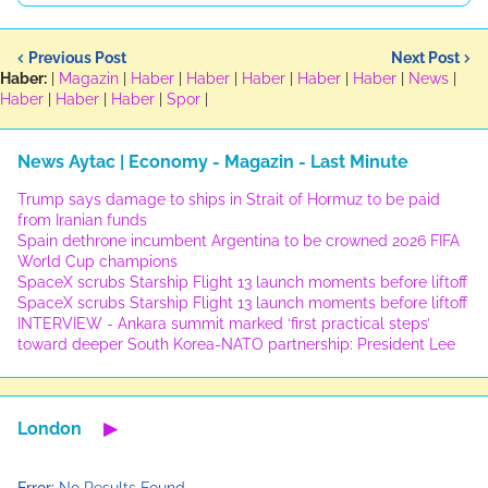
Previous Post
Next Post
Haber:
|
Magazin
|
Haber
|
Haber
|
Haber
|
Haber
|
Haber
|
News
|
Haber
|
Haber
|
Haber
|
Spor
|
News Aytac | Economy - Magazin - Last Minute
Trump says damage to ships in Strait of Hormuz to be paid
from Iranian funds
Spain dethrone incumbent Argentina to be crowned 2026 FIFA
World Cup champions
SpaceX scrubs Starship Flight 13 launch moments before liftoff
SpaceX scrubs Starship Flight 13 launch moments before liftoff
INTERVIEW - Ankara summit marked ‘first practical steps’
toward deeper South Korea-NATO partnership: President Lee
London
▶